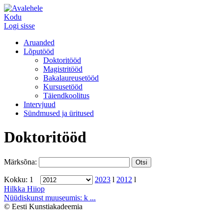
Kodu
Logi sisse
Aruanded
Lõputööd
Doktoritööd
Magistritööd
Bakalaureusetööd
Kursusetööd
Täiendkoolitus
Intervjuud
Sündmused ja üritused
Doktoritööd
Märksõna:
Kokku: 1
2023
l
2012
l
Hilkka Hiiop
Nüüdiskunst muuseumis: k ...
© Eesti Kunstiakadeemia