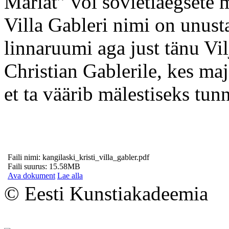
Mariat” või sovietiaegsete m
Villa Gableri nimi on unust
linnaruumi aga just tänu Vi
Christian Gablerile, kes maja
et ta väärib mälestiseks tunn
Faili nimi: kangilaski_kristi_villa_gabler.pdf
Faili suurus: 15.58MB
Ava dokument
Lae alla
© Eesti Kunstiakadeemia