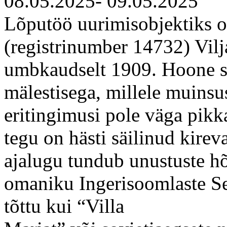
08.05.2025- 09.05.2025
Lõputöö uurimisobjektiks on
(registrinumber 14732) Vilja
umbkaudselt 1909. Hoone sai
mälestisega, millele muinsu
eritingimusi pole väga pikka 
tegu on hästi säilinud kirev
ajalugu tundub unustuste hõ
omaniku Ingerisoomlaste Selt
tõttu kui “Villa