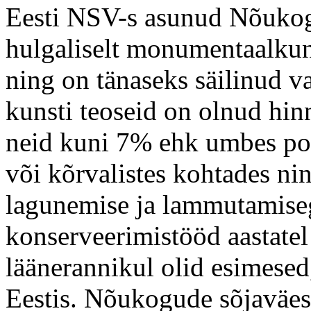
Eesti NSV-s asunud Nõukogu
hulgaliselt monumentaalkuns
ning on tänaseks säilinud v
kunsti teoseid on olnud hinn
neid kuni 7% ehk umbes po
või kõrvalistes kohtades ni
lagunemise ja lammutamiseg
konserveerimistööd aastate
läänerannikul olid esimesed,
Eestis. Nõukogude sõjaväesi