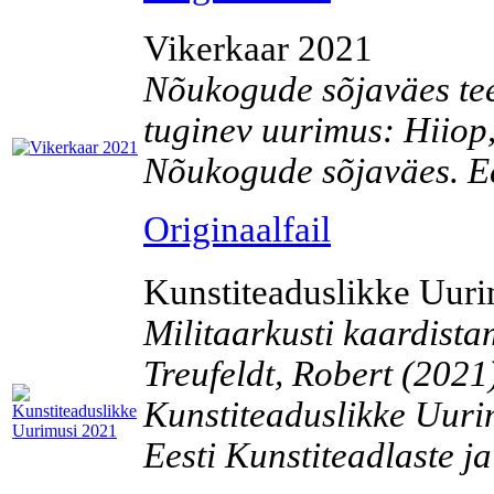
Vikerkaar 2021
Nõukogude sõjaväes tee
tuginev uurimus: Hiiop,
Nõukogude sõjaväes. Ees
Originaalfail
Kunstiteaduslikke Uur
Militaarkusti kaardista
Treufeldt, Robert (2021
Kunstiteaduslikke Uurim
Eesti Kunstiteadlaste j