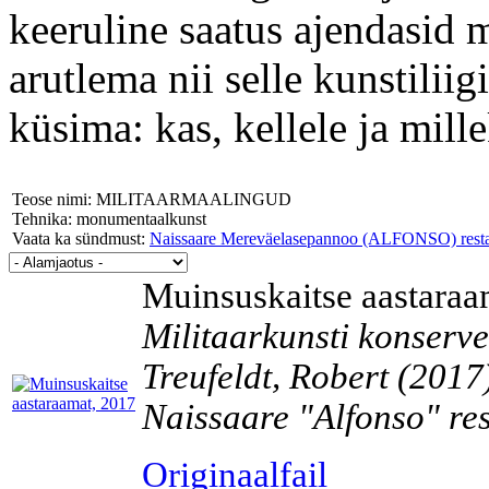
keeruline saatus ajendasid 
arutlema nii selle kunstilii
küsima: kas, kellele ja mille
Teose nimi: MILITAARMAALINGUD
Tehnika: monumentaalkunst
Vaata ka sündmust:
Naissaare Mereväelasepannoo (ALFONSO) resta
Muinsuskaitse aastaraa
Militaarkunsti konservee
Treufeldt, Robert (2017
Naissaare "Alfonso" re
Originaalfail