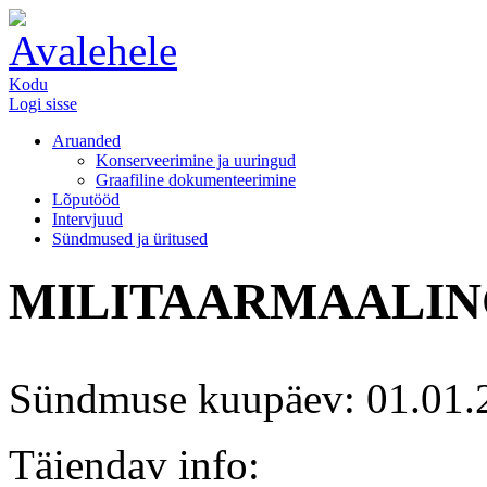
Kodu
Logi sisse
Aruanded
Konserveerimine ja uuringud
Graafiline dokumenteerimine
Lõputööd
Intervjuud
Sündmused ja üritused
MILITAARMAALI
Sündmuse kuupäev: 01.01.
Täiendav info: