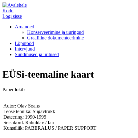
Kodu
Logi sisse
Aruanded
Konserveerimine ja uuringud
Graafiline dokumenteerimine
Lõputööd
Intervjuud
Sündmused ja üritused
EÜSi-teemaline kaart
Paber lokib
Autor: Olav Soans
Teose tehnika: Sügavtrükk
Dateering: 1990-1995
Seisukord: Rahuldav / fair
Kunstiliik: PABERALUS / PAPER SUPPORT