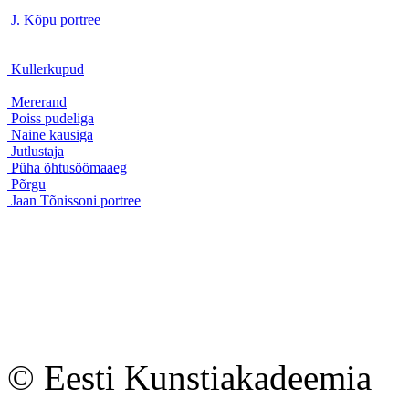
J. Kõpu portree
Kullerkupud
Mererand
Poiss pudeliga
Naine kausiga
Jutlustaja
Püha õhtusöömaaeg
Põrgu
Jaan Tõnissoni portree
© Eesti Kunstiakadeemia