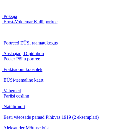
Poksija
Ernst-Voldemar Kulli portree
Portreed EÜSi raamatukogus
Aastaajad, Diptühhon
Peeter Põllu portree
Fraktsiooni koosolek
EÜSi-teemaline kaart
Vahemeri
Pariisi eeslinn
Natüürmort
Eesti väeosade paraad Pihkvas 1919 (2 eksemplari)
Aleksander Mõttuse büst