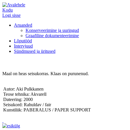
Kodu
Logi sisse
Aruanded
Konserveerimine ja uuringud
Graafiline dokumenteerimine
Lõputööd
Intervjuud
Sündmused ja üritused
Maal on heas seisukorras. Klaas on purunenud.
Autor: Aki Pulkkanen
Teose tehnika: Akvarell
Dateering: 2000
Seisukord: Rahuldav / fair
Kunstiliik: PABERALUS / PAPER SUPPORT