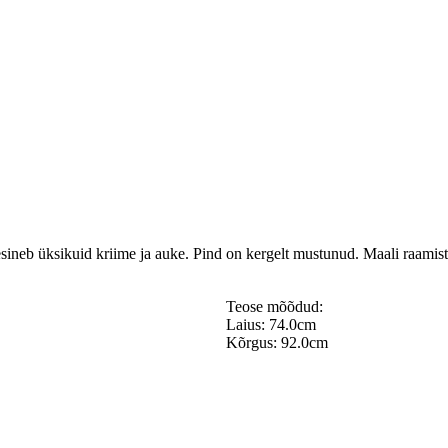
ineb üksikuid kriime ja auke. Pind on kergelt mustunud. Maali raamista
Teose mõõdud:
Laius: 74.0cm
Kõrgus: 92.0cm