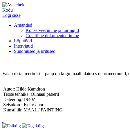
Kodu
Logi sisse
Aruanded
Konserveerimine ja uuringud
Graafiline dokumenteerimine
Lõputööd
Intervjuud
Sündmused ja üritused
Vajab restaureerimist – papp on kogu maali ulatuses deformeerunud, es
Autor: Hilda Kamdron
Teose tehnika: Õlimaal paberil
Dateering: 1940?
Seisukord: Kehv / poor
Kunstiliik: MAAL / PAINTING