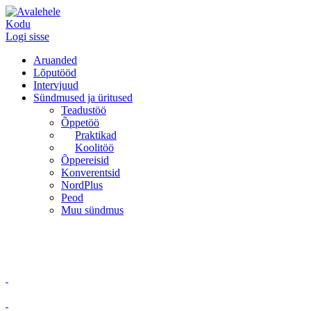
Kodu
Logi sisse
Aruanded
Lõputööd
Intervjuud
Sündmused ja üritused
Teadustöö
Õppetöö
Praktikad
Koolitöö
Õppereisid
Konverentsid
NordPlus
Peod
Muu sündmus