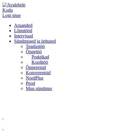
Kodu
Logi sisse
Aruanded
Lõputööd
Intervjuud
Sündmused ja üritused
Teadustöö
Õppetöö
Praktikad
Koolitöö
Õppereisid
Konverentsid
NordPlus
Peod
Muu sündmus