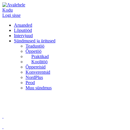
Kodu
Logi sisse
Aruanded
Lõputööd
Intervjuud
Sündmused ja üritused
Teadustöö
Õppetöö
Praktikad
Koolitöö
Õppereisid
Konverentsid
NordPlus
Peod
Muu sündmus