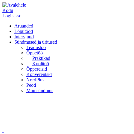
Kodu
Logi sisse
Aruanded
Lõputööd
Intervjuud
Sündmused ja üritused
Teadustöö
Õppetöö
Praktikad
Koolitöö
Õppereisid
Konverentsid
NordPlus
Peod
Muu sündmus