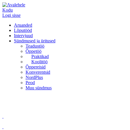
Kodu
Logi sisse
Aruanded
Lõputööd
Intervjuud
Sündmused ja üritused
Teadustöö
Õppetöö
Praktikad
Koolitöö
Õppereisid
Konverentsid
NordPlus
Peod
Muu sündmus