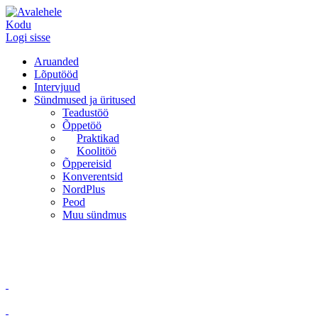
Kodu
Logi sisse
Aruanded
Lõputööd
Intervjuud
Sündmused ja üritused
Teadustöö
Õppetöö
Praktikad
Koolitöö
Õppereisid
Konverentsid
NordPlus
Peod
Muu sündmus