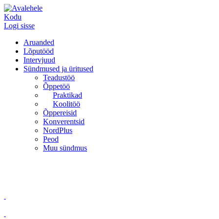
Kodu
Logi sisse
Aruanded
Lõputööd
Intervjuud
Sündmused ja üritused
Teadustöö
Õppetöö
Praktikad
Koolitöö
Õppereisid
Konverentsid
NordPlus
Peod
Muu sündmus