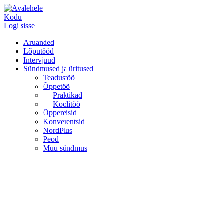
Kodu
Logi sisse
Aruanded
Lõputööd
Intervjuud
Sündmused ja üritused
Teadustöö
Õppetöö
Praktikad
Koolitöö
Õppereisid
Konverentsid
NordPlus
Peod
Muu sündmus