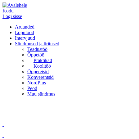
Kodu
Logi sisse
Aruanded
Lõputööd
Intervjuud
Sündmused ja üritused
Teadustöö
Õppetöö
Praktikad
Koolitöö
Õppereisid
Konverentsid
NordPlus
Peod
Muu sündmus