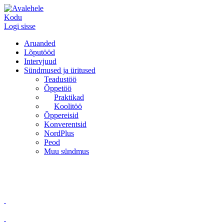
Kodu
Logi sisse
Aruanded
Lõputööd
Intervjuud
Sündmused ja üritused
Teadustöö
Õppetöö
Praktikad
Koolitöö
Õppereisid
Konverentsid
NordPlus
Peod
Muu sündmus