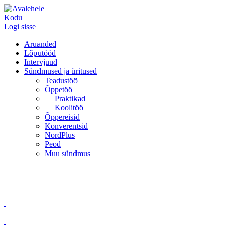
Kodu
Logi sisse
Aruanded
Lõputööd
Intervjuud
Sündmused ja üritused
Teadustöö
Õppetöö
Praktikad
Koolitöö
Õppereisid
Konverentsid
NordPlus
Peod
Muu sündmus