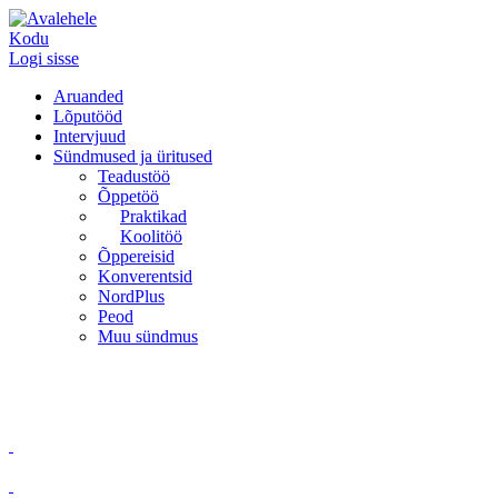
Kodu
Logi sisse
Aruanded
Lõputööd
Intervjuud
Sündmused ja üritused
Teadustöö
Õppetöö
Praktikad
Koolitöö
Õppereisid
Konverentsid
NordPlus
Peod
Muu sündmus