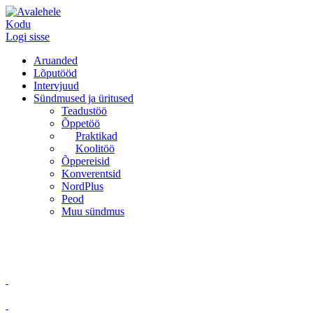
Kodu
Logi sisse
Aruanded
Lõputööd
Intervjuud
Sündmused ja üritused
Teadustöö
Õppetöö
Praktikad
Koolitöö
Õppereisid
Konverentsid
NordPlus
Peod
Muu sündmus