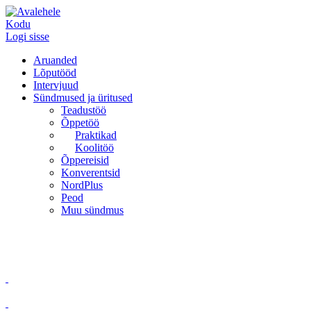
Kodu
Logi sisse
Aruanded
Lõputööd
Intervjuud
Sündmused ja üritused
Teadustöö
Õppetöö
Praktikad
Koolitöö
Õppereisid
Konverentsid
NordPlus
Peod
Muu sündmus