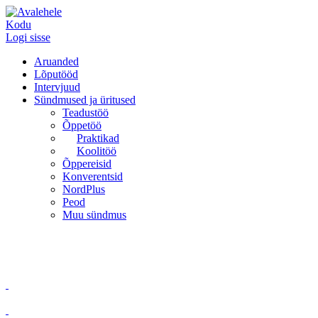
Kodu
Logi sisse
Aruanded
Lõputööd
Intervjuud
Sündmused ja üritused
Teadustöö
Õppetöö
Praktikad
Koolitöö
Õppereisid
Konverentsid
NordPlus
Peod
Muu sündmus