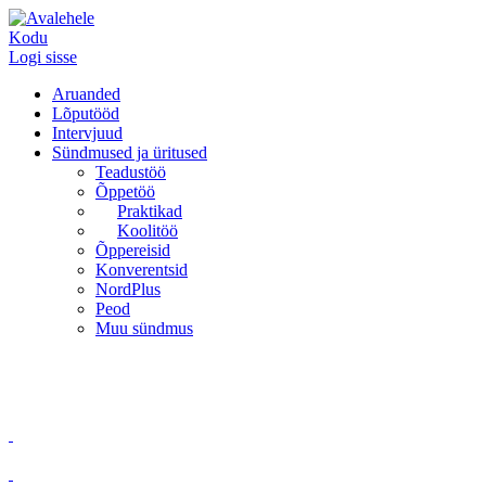
Kodu
Logi sisse
Aruanded
Lõputööd
Intervjuud
Sündmused ja üritused
Teadustöö
Õppetöö
Praktikad
Koolitöö
Õppereisid
Konverentsid
NordPlus
Peod
Muu sündmus