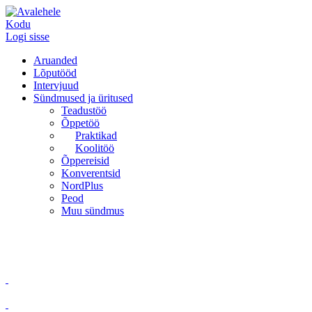
Kodu
Logi sisse
Aruanded
Lõputööd
Intervjuud
Sündmused ja üritused
Teadustöö
Õppetöö
Praktikad
Koolitöö
Õppereisid
Konverentsid
NordPlus
Peod
Muu sündmus