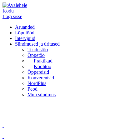
Kodu
Logi sisse
Aruanded
Lõputööd
Intervjuud
Sündmused ja üritused
Teadustöö
Õppetöö
Praktikad
Koolitöö
Õppereisid
Konverentsid
NordPlus
Peod
Muu sündmus