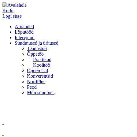
Kodu
Logi sisse
Aruanded
Lõputööd
Intervjuud
Sündmused ja üritused
Teadustöö
Õppetöö
Praktikad
Koolitöö
Õppereisid
Konverentsid
NordPlus
Peod
Muu sündmus