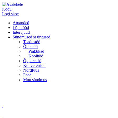
Kodu
Logi sisse
Aruanded
Lõputööd
Intervjuud
Sündmused ja üritused
Teadustöö
Õppetöö
Praktikad
Koolitöö
Õppereisid
Konverentsid
NordPlus
Peod
Muu sündmus