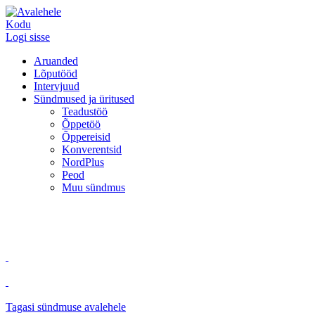
Kodu
Logi sisse
Aruanded
Lõputööd
Intervjuud
Sündmused ja üritused
Teadustöö
Õppetöö
Õppereisid
Konverentsid
NordPlus
Peod
Muu sündmus
Tagasi sündmuse avalehele