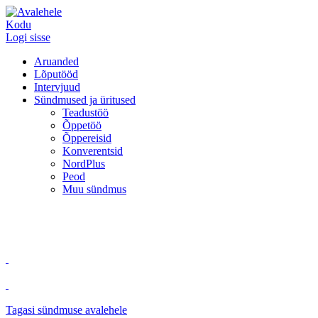
Kodu
Logi sisse
Aruanded
Lõputööd
Intervjuud
Sündmused ja üritused
Teadustöö
Õppetöö
Õppereisid
Konverentsid
NordPlus
Peod
Muu sündmus
Tagasi sündmuse avalehele