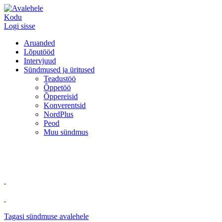
Kodu
Logi sisse
Aruanded
Lõputööd
Intervjuud
Sündmused ja üritused
Teadustöö
Õppetöö
Õppereisid
Konverentsid
NordPlus
Peod
Muu sündmus
Tagasi sündmuse avalehele