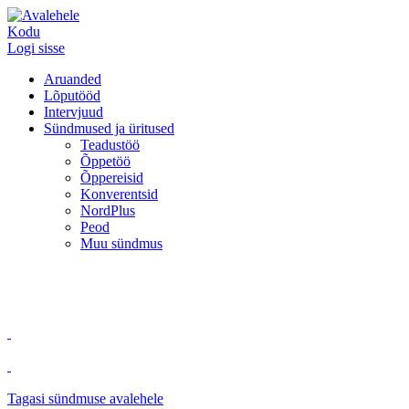
Kodu
Logi sisse
Aruanded
Lõputööd
Intervjuud
Sündmused ja üritused
Teadustöö
Õppetöö
Õppereisid
Konverentsid
NordPlus
Peod
Muu sündmus
Tagasi sündmuse avalehele