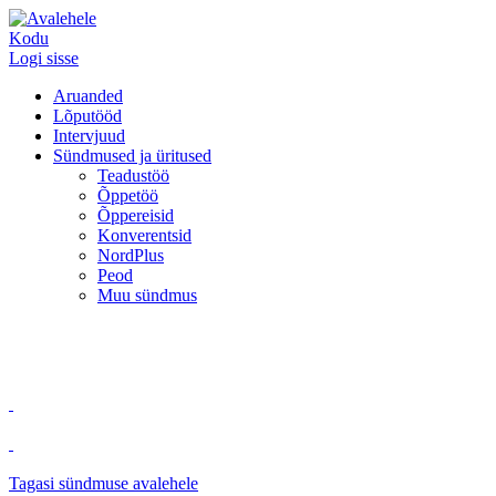
Kodu
Logi sisse
Aruanded
Lõputööd
Intervjuud
Sündmused ja üritused
Teadustöö
Õppetöö
Õppereisid
Konverentsid
NordPlus
Peod
Muu sündmus
Tagasi sündmuse avalehele