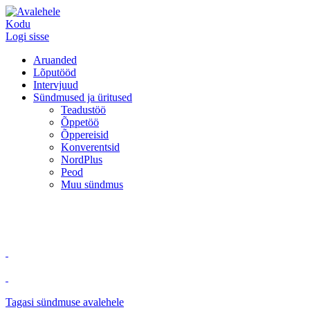
Kodu
Logi sisse
Aruanded
Lõputööd
Intervjuud
Sündmused ja üritused
Teadustöö
Õppetöö
Õppereisid
Konverentsid
NordPlus
Peod
Muu sündmus
Tagasi sündmuse avalehele