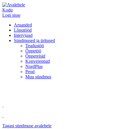
Kodu
Logi sisse
Aruanded
Lõputööd
Intervjuud
Sündmused ja üritused
Teadustöö
Õppetöö
Õppereisid
Konverentsid
NordPlus
Peod
Muu sündmus
Tagasi sündmuse avalehele