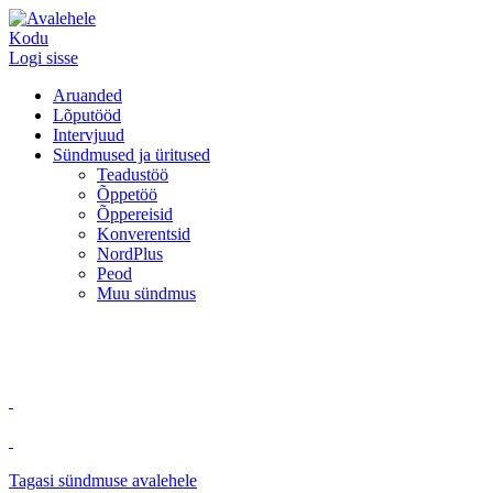
Kodu
Logi sisse
Aruanded
Lõputööd
Intervjuud
Sündmused ja üritused
Teadustöö
Õppetöö
Õppereisid
Konverentsid
NordPlus
Peod
Muu sündmus
Tagasi sündmuse avalehele