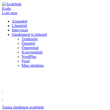
Kodu
Logi sisse
Aruanded
Lõputööd
Intervjuud
Sündmused ja üritused
Teadustöö
Õppetöö
Õppereisid
Konverentsid
NordPlus
Peod
Muu sündmus
Tagasi sündmuse avalehele