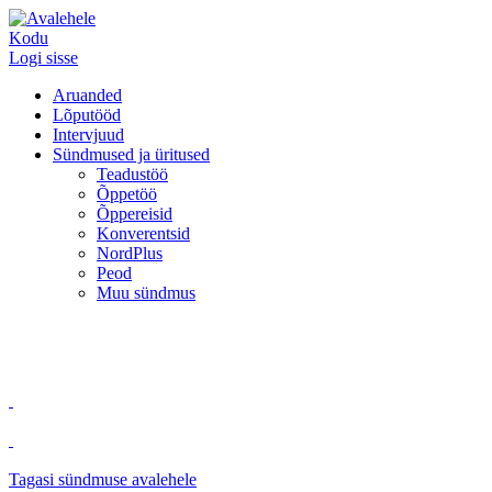
Kodu
Logi sisse
Aruanded
Lõputööd
Intervjuud
Sündmused ja üritused
Teadustöö
Õppetöö
Õppereisid
Konverentsid
NordPlus
Peod
Muu sündmus
Tagasi sündmuse avalehele