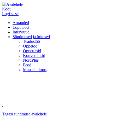
Kodu
Logi sisse
Aruanded
Lõputööd
Intervjuud
Sündmused ja üritused
Teadustöö
Õppetöö
Õppereisid
Konverentsid
NordPlus
Peod
Muu sündmus
Tagasi sündmuse avalehele