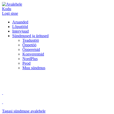
Kodu
Logi sisse
Aruanded
Lõputööd
Intervjuud
Sündmused ja üritused
Teadustöö
Õppetöö
Õppereisid
Konverentsid
NordPlus
Peod
Muu sündmus
Tagasi sündmuse avalehele