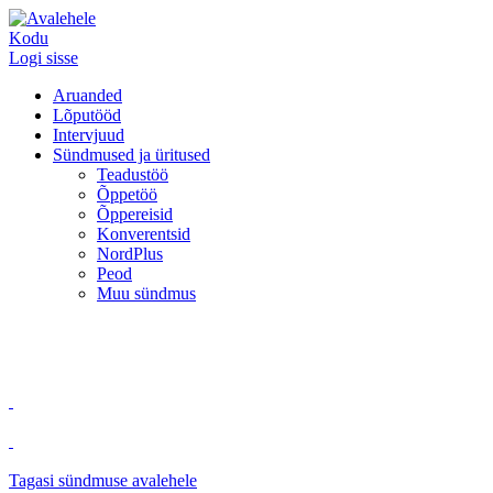
Kodu
Logi sisse
Aruanded
Lõputööd
Intervjuud
Sündmused ja üritused
Teadustöö
Õppetöö
Õppereisid
Konverentsid
NordPlus
Peod
Muu sündmus
Tagasi sündmuse avalehele