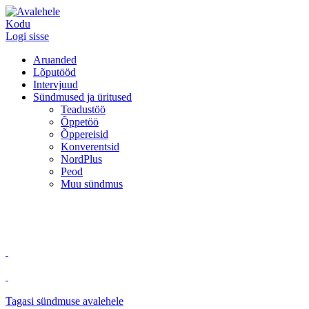
Kodu
Logi sisse
Aruanded
Lõputööd
Intervjuud
Sündmused ja üritused
Teadustöö
Õppetöö
Õppereisid
Konverentsid
NordPlus
Peod
Muu sündmus
Tagasi sündmuse avalehele