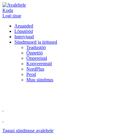
Kodu
Logi sisse
Aruanded
Lõputööd
Intervjuud
Sündmused ja üritused
Teadustöö
Õppetöö
Õppereisid
Konverentsid
NordPlus
Peod
Muu sündmus
Tagasi sündmuse avalehele