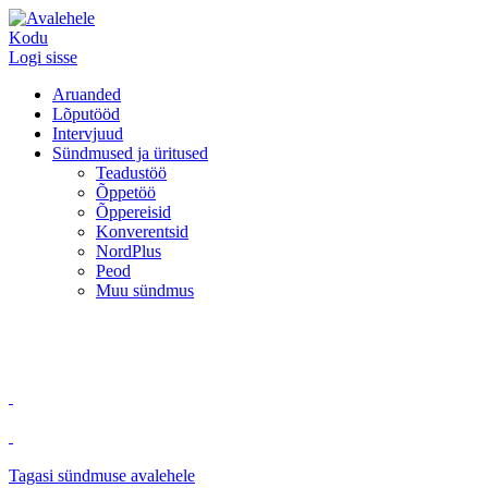
Kodu
Logi sisse
Aruanded
Lõputööd
Intervjuud
Sündmused ja üritused
Teadustöö
Õppetöö
Õppereisid
Konverentsid
NordPlus
Peod
Muu sündmus
Tagasi sündmuse avalehele