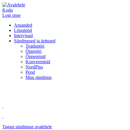
Kodu
Logi sisse
Aruanded
Lõputööd
Intervjuud
Sündmused ja üritused
Teadustöö
Õppetöö
Õppereisid
Konverentsid
NordPlus
Peod
Muu sündmus
Tagasi sündmuse avalehele