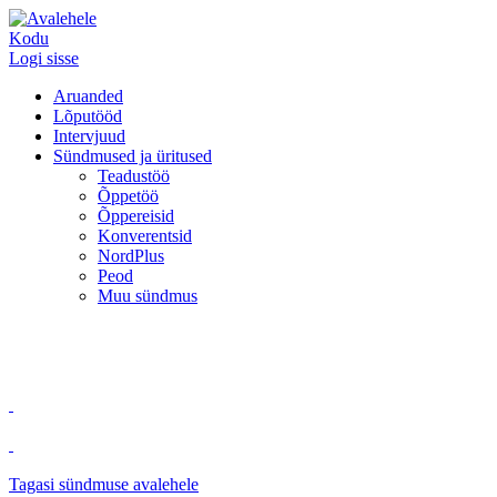
Kodu
Logi sisse
Aruanded
Lõputööd
Intervjuud
Sündmused ja üritused
Teadustöö
Õppetöö
Õppereisid
Konverentsid
NordPlus
Peod
Muu sündmus
Tagasi sündmuse avalehele