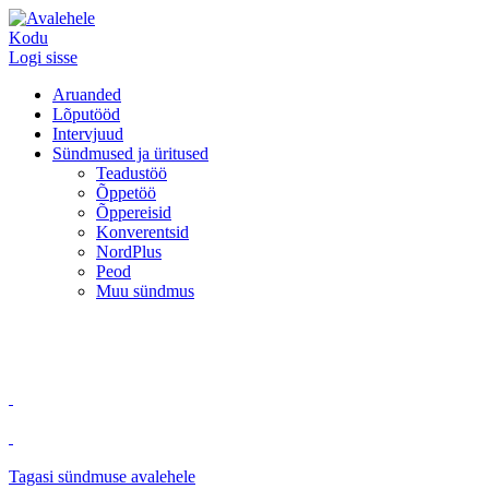
Kodu
Logi sisse
Aruanded
Lõputööd
Intervjuud
Sündmused ja üritused
Teadustöö
Õppetöö
Õppereisid
Konverentsid
NordPlus
Peod
Muu sündmus
Tagasi sündmuse avalehele