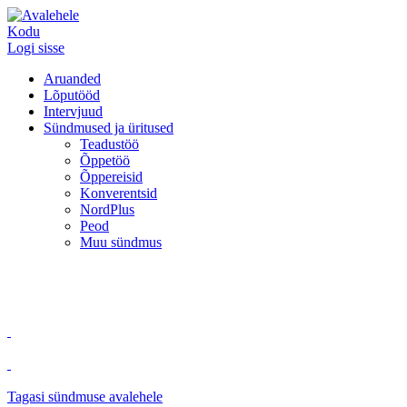
Kodu
Logi sisse
Aruanded
Lõputööd
Intervjuud
Sündmused ja üritused
Teadustöö
Õppetöö
Õppereisid
Konverentsid
NordPlus
Peod
Muu sündmus
Tagasi sündmuse avalehele