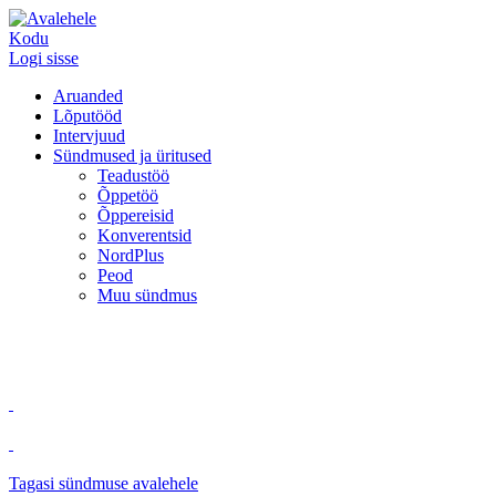
Kodu
Logi sisse
Aruanded
Lõputööd
Intervjuud
Sündmused ja üritused
Teadustöö
Õppetöö
Õppereisid
Konverentsid
NordPlus
Peod
Muu sündmus
Tagasi sündmuse avalehele