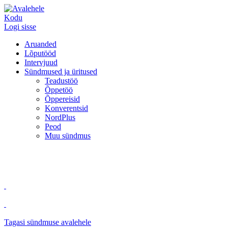
Kodu
Logi sisse
Aruanded
Lõputööd
Intervjuud
Sündmused ja üritused
Teadustöö
Õppetöö
Õppereisid
Konverentsid
NordPlus
Peod
Muu sündmus
Tagasi sündmuse avalehele