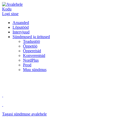
Kodu
Logi sisse
Aruanded
Lõputööd
Intervjuud
Sündmused ja üritused
Teadustöö
Õppetöö
Õppereisid
Konverentsid
NordPlus
Peod
Muu sündmus
Tagasi sündmuse avalehele